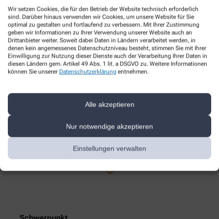
Individuelle Rezepturen
Wir setzen Cookies, die für den Betrieb der Website technisch erforderlich
Kosmetik
sind. Darüber hinaus verwenden wir Cookies, um unsere Website für Sie
optimal zu gestalten und fortlaufend zu verbessern. Mit Ihrer Zustimmung
Kosmetik und Hautpflege
geben wir Informationen zu Ihrer Verwendung unserer Website auch an
Medizinische Hautpflege
Drittanbieter weiter. Soweit dabei Daten in Ländern verarbeitet werden, in
denen kein angemessenes Datenschutzniveau besteht, stimmen Sie mit Ihrer
Mutter und Kind
Einwilligung zur Nutzung dieser Dienste auch der Verarbeitung Ihrer Daten in
Reiseapotheke
diesen Ländern gem. Artikel 49 Abs. 1 lit. a DSGVO zu. Weitere Informationen
können Sie unserer
Datenschutzerklärung
entnehmen.
Reiseimpfung
Schmerzen
Schwangerschaft
Alle akzeptieren
Senioren
Nur notwendige akzeptieren
Sport
Tiergesundheit
Einstellungen verwalten
Polymedikation
Schwerpunkt