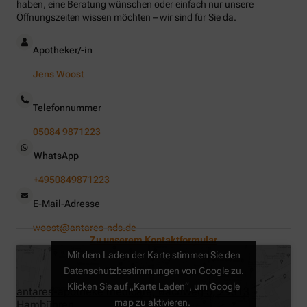
haben, eine Beratung wünschen oder einfach nur unsere
Öffnungszeiten wissen möchten – wir sind für Sie da.
Apotheker/-in
Jens Woost
Telefonnummer
05084 9871223
WhatsApp
+4950849871223
E-Mail-Adresse
woost@antares-nds.de
Zu unserem Kontaktformular
Mit dem Laden der Karte stimmen Sie den
Datenschutzbestimmungen von Google zu.
Klicken Sie auf „Karte Laden“, um Google
antares-apotheke medicare, Bachweg 5, 29313
map zu aktivieren.
Hambühren