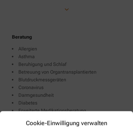
Beratung
Allergien
Asthma
Beruhigung und Schlaf
Betreuung von Organtransplantierten
Blutdruckmessgeräten
Coronavirus
Darmgesundheit
Diabetes
Erweiterte Medikationsberatung
Häusliche Pflege
Cookie-Einwilligung verwalten
Herz-Kreislauf & Gefäße