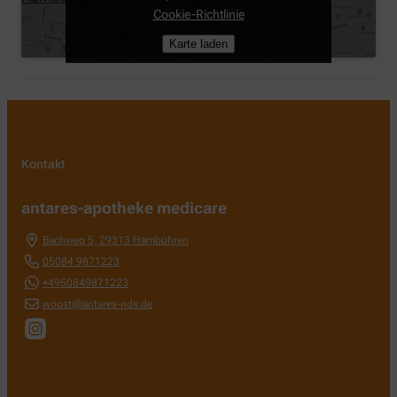
Cookie-Richtlinie
Karte laden
Kontakt
antares-apotheke medicare
Bachweg 5
,
29313
Hambühren
05084 9871223
+4950849871223
woost@antares-nds.de