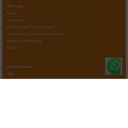
Über uns
Team
Leistungen
Professionelle Heimversorgung
Verblisterung in der Heimversorgung
Klinische Verblisterung
Kontakt
Informationen
AGB
Datenschutz
Impressum
Barrierefreiheitserklärung
Wir legen großen Wert auf den Schutz Ihrer persönlichen Daten und
garantieren die sichere Übertragung durch eine SSL-
Verschlüsselung.